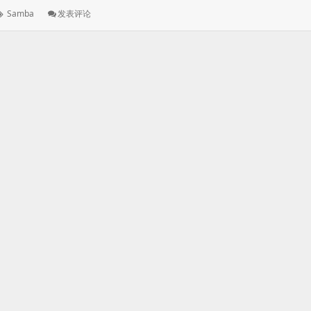
标
: Cubieboard3
Samba
发表评论
签：
Cubietruck
上
手
五：
Samba
共
享
图
文
教
程