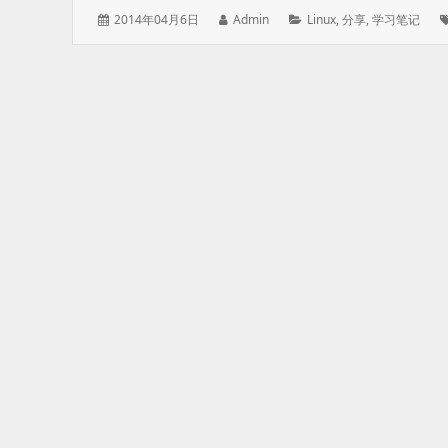
发
作
分
2014年04月6日
Admin
Linux
,
分享
,
学习笔记
表
者：
类：
于：