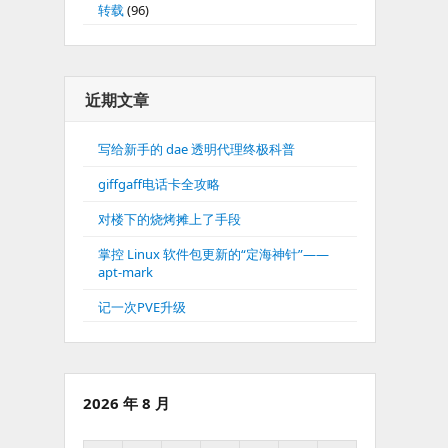
转载
(96)
近期文章
写给新手的 dae 透明代理终极科普
giffgaff电话卡全攻略
对楼下的烧烤摊上了手段
掌控 Linux 软件包更新的“定海神针”——
apt-mark
记一次PVE升级
2026 年 8 月