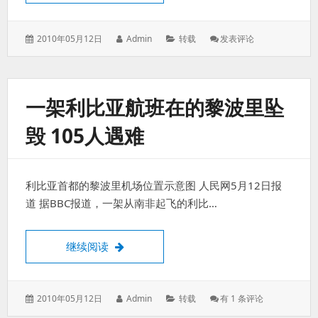
发
作
分
: 叔
2010年05月12日
Admin
转载
发表评论
表
者：
类：
叔，
于：
请
把
刀
一架利比亚航班在的黎波里坠
放
下
毁 105人遇难
利比亚首都的黎波里机场位置示意图 人民网5月12日报
道 据BBC报道，一架从南非起飞的利比…
一架利比亚航班在的黎波里坠毁 105人遇难
继续阅读
发
作
分
一
2010年05月12日
Admin
转载
有 1 条评论
表
者：
类：
架