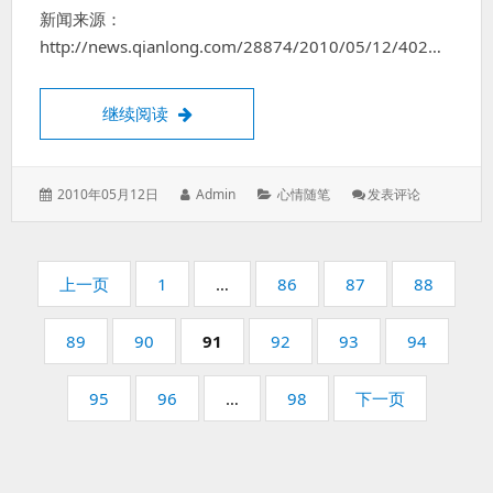
越
新闻来源：
近
了
http://news.qianlong.com/28874/2010/05/12/402…
悲剧，不要再上演了
继续阅读
发
作
分
: 悲
2010年05月12日
Admin
心情随笔
发表评论
表
者：
类：
剧，
于：
不
要
分
再
页
页
页
页
页
上一页
1
…
86
87
88
上
码：
码：
码：
码：
演
页
页
页
页
页
页
89
90
91
92
93
94
了
码：
码：
码：
码：
码：
码：
页
页
页
95
96
…
98
下一页
码：
码：
码：