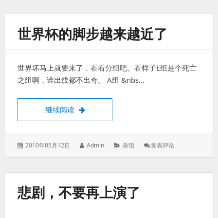
于：
利
比
亚
世界杯的脚步越来越近了
航
班
在
的
世界坏马上就要来了，看看分组吧。看样子E组是个死亡
黎
波
之组啊，谁出线都不出奇。 A组 &nbs…
里
坠
毁
世界杯的脚步越来越近了
继续阅读
105
人
遇
难
发
作
分
: 世
2010年05月12日
Admin
杂项
发表评论
表
者：
类：
界
于：
杯
的
脚
悲剧，不要再上演了
步
越
来