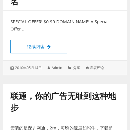
名
天
晚
上
SPECIAL OFFER! $0.99 DOMAIN NAME! A Special
都
被
Offer …
限
速
Godaddy又一轮0.99美元域名
继续阅读
发
作
分
: Godaddy
2010年05月14日
Admin
分享
发表评论
表
者：
类：
又
于：
一
轮
0.99
联通，你的广告无耻到这种地
美
元
步
域
名
安装的是深圳网通，2m，每晚的速度如蜗牛，下载超