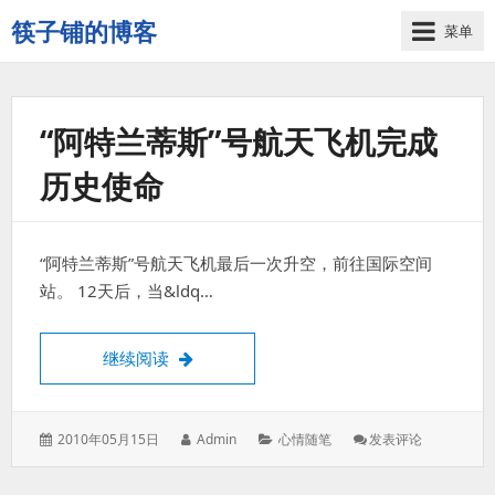
筷子铺的博客
菜单
记
录
生
活
“阿特兰蒂斯”号航天飞机完成
的
历史使命
点
点
滴
滴
“阿特兰蒂斯”号航天飞机最后一次升空，前往国际空间
站。 12天后，当&ldq…
“阿特兰蒂斯”号航天飞机完成历史使命
继续阅读
发
作
分
: “阿
2010年05月15日
Admin
心情随笔
发表评论
表
者：
类：
特
于：
兰