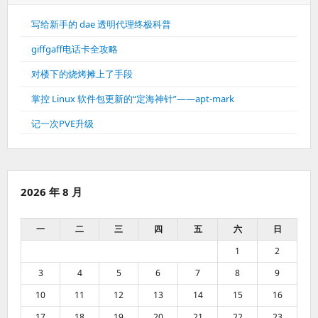
写给新手的 dae 透明代理终极科普
giffgaff电话卡全攻略
对楼下的烧烤摊上了手段
掌控 Linux 软件包更新的“定海神针”——apt-mark
记一次PVE升级
2026 年 8 月
一
二
三
四
五
六
日
1
2
3
4
5
6
7
8
9
10
11
12
13
14
15
16
17
18
19
20
21
22
23