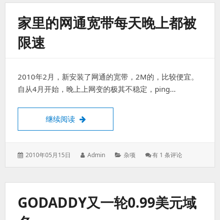
蒂
斯”
家里的网通宽带每天晚上都被
号
航
限速
天
飞
机
完
2010年2月，新安装了网通的宽带，2M的，比较便宜。
成
历
自从4月开始，晚上上网变的极其不稳定，ping…
史
使
命
家里的网通宽带每天晚上都被限速
继续阅读
发
作
分
家
2010年05月15日
Admin
杂项
有 1 条评论
表
者：
类：
里
于：
的
网
通
GODADDY又一轮0.99美元域
宽
带
每