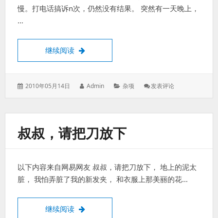
慢。打电话搞诉n次，仍然没有结果。 突然有一天晚上，
…
联通，你的广告无耻到这种地步
继续阅读
发
作
分
: 联
2010年05月14日
Admin
杂项
发表评论
表
者：
类：
通，
于：
你
的
广
叔叔，请把刀放下
告
无
耻
到
以下内容来自网易网友 叔叔，请把刀放下， 地上的泥太
这
种
脏， 我怕弄脏了我的新发夹， 和衣服上那美丽的花…
地
步
叔叔，请把刀放下
继续阅读