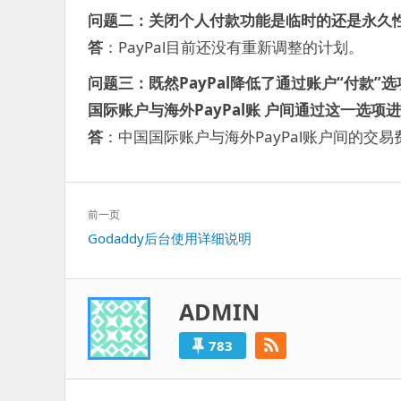
问题二：关闭个人付款功能是临时的还是永久
答
：PayPal目前还没有重新调整的计划。
问题三：既然PayPal降低了通过账户“付款
国际账户与海外PayPal账 户间通过这一选项
答
：中国国际账户与海外PayPal账户间的交
文
前一页
章
上
Godaddy后台使用详细说明
导
一
航
篇：
ADMIN
783