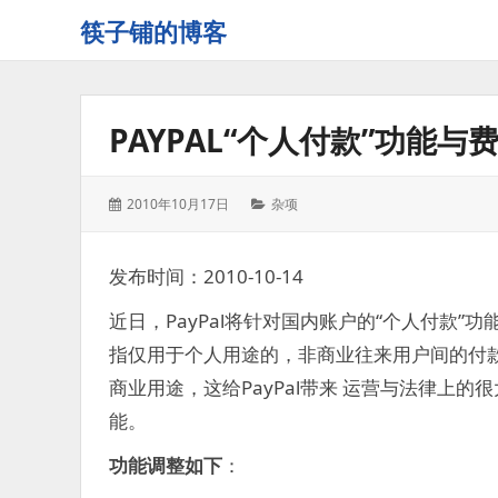
筷子铺的博客
记
录
生
PAYPAL“个人付款”功能与
活
的
点
发
分
2010年10月17日
杂项
点
表
类：
滴
于：
滴
发布时间：2010-10-14
近日，PayPal将针对国内账户的“个人付款”功能做出
指仅用于个人用途的，非商业往来用户间的付
商业用途，这给PayPal带来 运营与法律上的
能。
功能调整如下
：