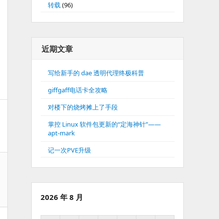
转载
(96)
近期文章
写给新手的 dae 透明代理终极科普
giffgaff电话卡全攻略
对楼下的烧烤摊上了手段
掌控 Linux 软件包更新的“定海神针”——
apt-mark
记一次PVE升级
2026 年 8 月