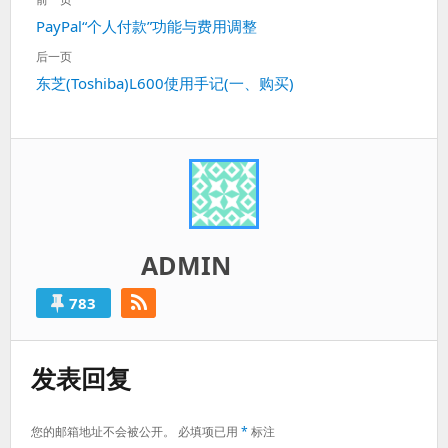
章
上
PayPal“个人付款”功能与费用调整
导
一
航
后一页
篇：
下
东芝(Toshiba)L600使用手记(一、购买)
一
篇：
ADMIN
783
发表回复
您的邮箱地址不会被公开。
必填项已用
*
标注