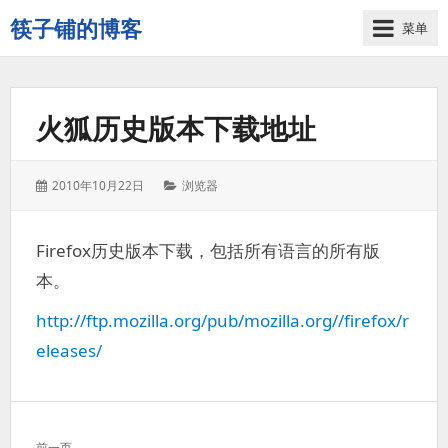
筷子铺的博客
菜单
记
录
生
火狐历史版本下载地址
活
的
点
发
分
2010年10月22日
浏览器
点
表
类：
滴
于：
滴
Firefox历史版本下载，包括所有语言的所有版
本。
http://ftp.mozilla.org/pub/mozilla.org//firefox/r
eleases/
文
前一页