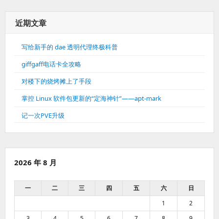
近期文章
写给新手的 dae 透明代理终极科普
giffgaff电话卡全攻略
对楼下的烧烤摊上了手段
掌控 Linux 软件包更新的“定海神针”——apt-mark
记一次PVE升级
2026 年 8 月
一
二
三
四
五
六
日
1
2
3
4
5
6
7
8
9