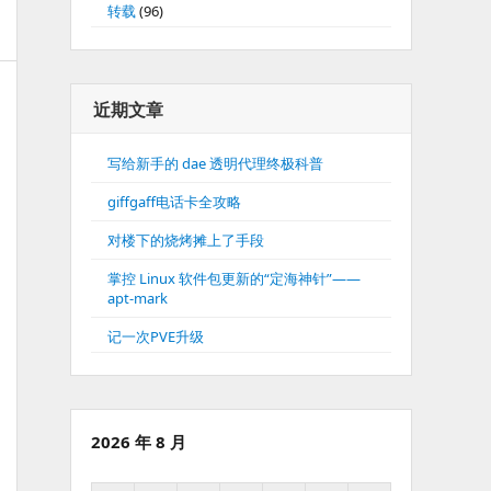
转载
(96)
近期文章
写给新手的 dae 透明代理终极科普
giffgaff电话卡全攻略
对楼下的烧烤摊上了手段
掌控 Linux 软件包更新的“定海神针”——
apt-mark
记一次PVE升级
2026 年 8 月