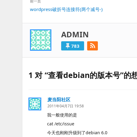
文
前一页
章
上
wordpress破折号连接符(两个减号-)
导
一
航
篇：
ADMIN
783
1 对 “查看debian的版本号”的
麦当阳社区
说
道：
2011年04月7日 19:58
我一般使用的是
cat /etc/issue
今天也刚刚升级到了debian 6.0