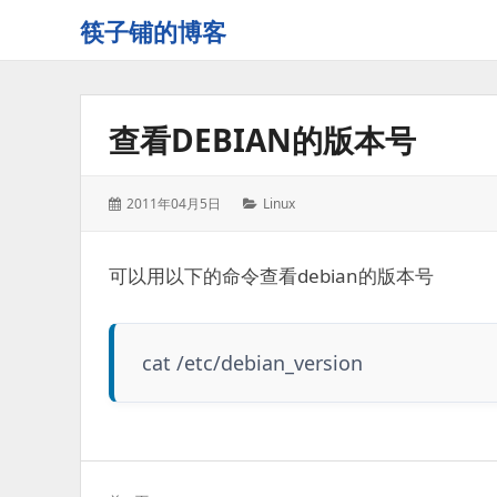
筷子铺的博客
记
录
生
查看DEBIAN的版本号
活
的
点
发
分
2011年04月5日
Linux
点
表
类：
滴
于：
滴
可以用以下的命令查看debian的版本号
cat /etc/debian_version