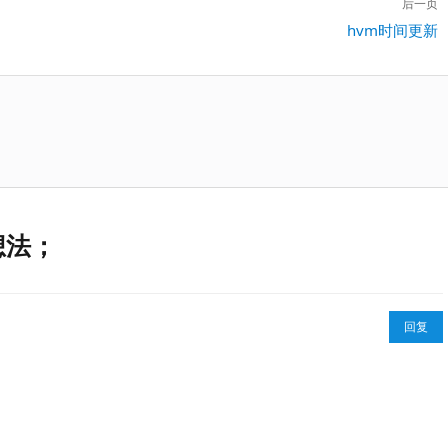
后一页
下
hvm时间更新
一
篇：
想法；
回复