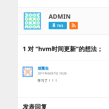
导
一
航
篇：
ADMIN
783
1 对 “hvm时间更新”的想法；
烟熏妆
说
道：
2011年04月7日 10:26
学习了！！！
发表回复