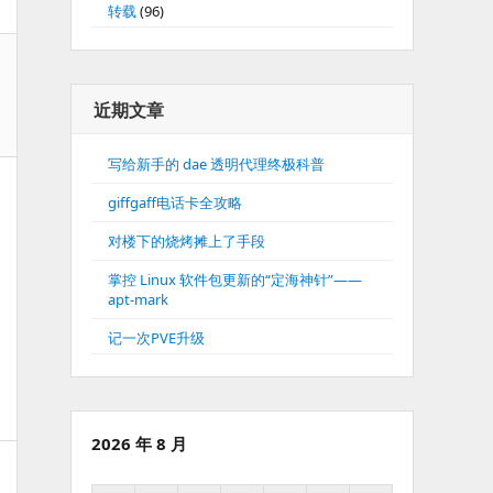
转载
(96)
近期文章
写给新手的 dae 透明代理终极科普
giffgaff电话卡全攻略
对楼下的烧烤摊上了手段
掌控 Linux 软件包更新的“定海神针”——
apt-mark
记一次PVE升级
2026 年 8 月