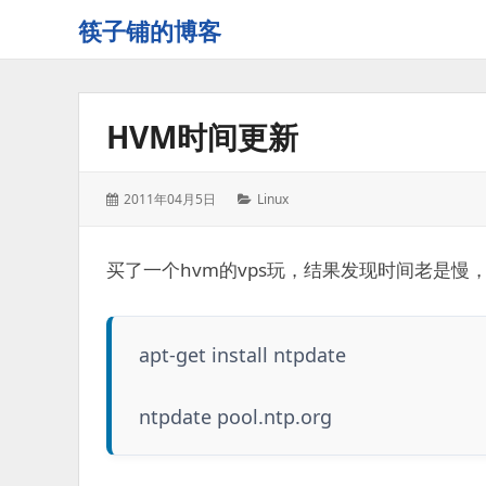
筷子铺的博客
记
录
生
HVM时间更新
活
的
点
发
分
2011年04月5日
Linux
点
表
类：
滴
于：
滴
买了一个hvm的vps玩，结果发现时间老是
apt-get install ntpdate
ntpdate pool.ntp.org