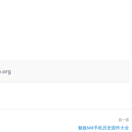
p.org
后一页
下
魅族M8手机历史固件大全