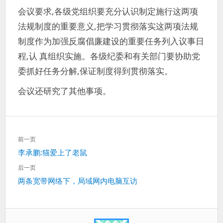
会议要求,各级党组织要充分认识制定施行这两项
法规制度的重要意义,把学习贯彻落实这两项法规
制度作为加强反腐倡廉建设的重要任务列入议事日
程,认 真组织实施。各级纪委和有关部门要协助党
委抓好任务分解,保证制度得到贯彻落实。
会议还研究了其他事项。
文
前一页
章
上
李承鹏:猫爱上了老鼠
导
一
航
后一页
篇：
下
两条宽带网络下，局域网内电脑互访
一
篇：