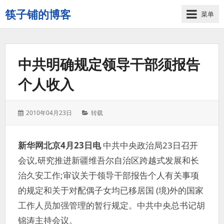
筷子铺的博客
菜单
记
录
生
中共明确规定领导干部须报告
活
的
个人收入
点
点
滴
发
分
2010年04月23日
转载
滴
表
类：
于：
新华网北京4月23日电
中共中央政治局23日召开
会议,研究推进新疆维吾尔自治区跨越式发展和长
治久安工作;审议关于领导干部报告个人有关事项
的规定和关于对配偶子女均已移居国 (境)外的国家
工作人员加强管理的暂行规定。中共中央总书记胡
锦涛主持会议。