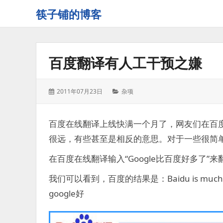
筷子铺的博客
记
录
生
百度翻译有人工干预之嫌
活
的
点
发
分
2011年07月23日
杂项
点
表
类：
滴
于：
滴
百度在线翻译上线快满一个月了，网友们在百
很远，有些甚至是相反的意思。对于一些很简
在百度在线翻译输入“Google比百度好多了”来
我们可以看到，百度的结果是：Baidu is much 
google好