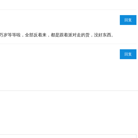
回复
PC 万岁等等啦，全部反着来，都是跟着派对走的货，没好东西。
回复