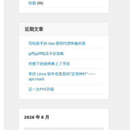
转载
(96)
近期文章
写给新手的 dae 透明代理终极科普
giffgaff电话卡全攻略
对楼下的烧烤摊上了手段
掌控 Linux 软件包更新的“定海神针”——
apt-mark
记一次PVE升级
2026 年 8 月