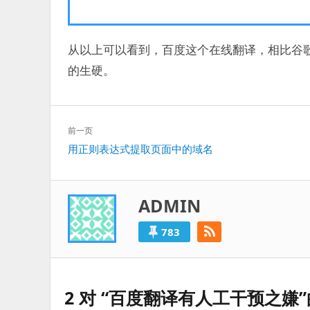
从以上可以看到，百度这个在线翻译，相比谷
的生硬。
文
前一页
章
上
用正则表达式提取页面中的域名
导
一
航
篇：
ADMIN
783
2 对 “百度翻译有人工干预之嫌