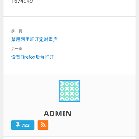
1674949
文
前一页
章
上
禁用阿里旺旺定时重启
导
一
航
后一页
篇：
下
设置Firefox后台打开
一
篇：
ADMIN
783