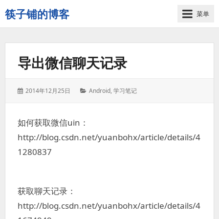
筷子铺的博客
菜单
记
录
生
导出微信聊天记录
活
的
点
发
分
2014年12月25日
Android
,
学习笔记
点
表
类：
滴
于：
滴
如何获取微信uin：
http://blog.csdn.net/yuanbohx/article/details/4
1280837
获取聊天记录：
http://blog.csdn.net/yuanbohx/article/details/4