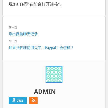
现:False即“在前台打开连接“。
文
前一页
章
上
导出微信聊天记录
导
一
航
后一页
篇：
下
如果挂代理使用贝宝（Paypal）会怎样？
一
篇：
ADMIN
783