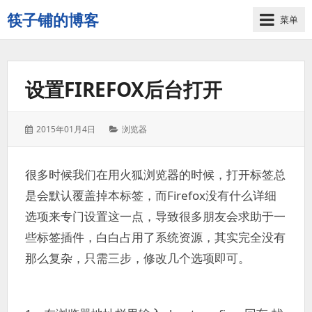
筷子铺的博客
菜单
记
录
生
设置FIREFOX后台打开
活
的
点
发
分
2015年01月4日
浏览器
点
表
类：
滴
于：
滴
很多时候我们在用火狐浏览器的时候，打开标签总
是会默认覆盖掉本标签，而Firefox没有什么详细
选项来专门设置这一点，导致很多朋友会求助于一
些标签插件，白白占用了系统资源，其实完全没有
那么复杂，只需三步，修改几个选项即可。