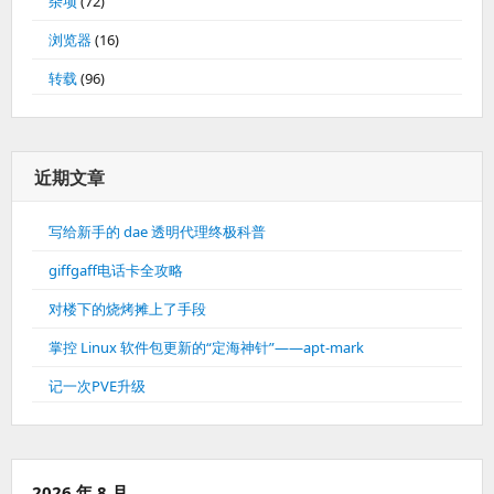
杂项
(72)
浏览器
(16)
转载
(96)
近期文章
写给新手的 dae 透明代理终极科普
giffgaff电话卡全攻略
对楼下的烧烤摊上了手段
掌控 Linux 软件包更新的“定海神针”——apt-mark
记一次PVE升级
2026 年 8 月