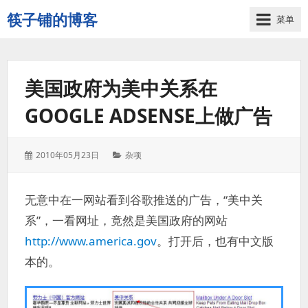
筷子铺的博客
菜单
记
录
生
美国政府为美中关系在
活
的
GOOGLE ADSENSE上做广告
点
点
滴
发
分
2010年05月23日
杂项
滴
表
类：
于：
无意中在一网站看到谷歌推送的广告，“美中关
系”，一看网址，竟然是美国政府的网站
http://www.america.gov
。打开后，也有中文版
本的。