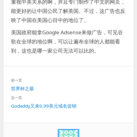
重视中美关系的啊，并且专门制作了中文的网页，
能更好的让中国公民了解美国。不过，这广告也反
映了中国在美国心目中的地位了。
美国政府能拿Google Adsense来做广告，可见谷
歌在全球的地位啊，可以让遍布全球的人都能看
到，这也是哪一家公司无法可以比的。
文
前一页
章
上
世界杯之最
导
一
航
后一页
篇：
下
Godaddy又来0.99美元域名促销
一
篇：