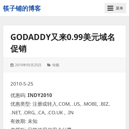
筷子铺的博客
菜单
记
录
生
GODADDY又来0.99美元域名
活
的
促销
点
点
滴
发
分
2010年05月25日
转载
滴
表
类：
于：
2010-5-25
优惠码:
INDY2010
优惠类型: 注册或转入.COM, .US, .MOBI, .BIZ,
.NET, .ORG, .CA, .CO.UK , .IN
有效期: 未知