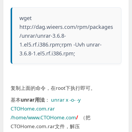
wget
http://dag.wieers.com/rpm/packages
/unrar/unrar-3.6.8-
1.el5.rf.i386.rpm;rpm -Uvh unrar-
3.6.8-1.el5.rf.i386.rpm;
复制上面的命令，在root下执行即可。
基本
unrar用法
：
unrar x -o- -y
CTOHome.com.rar
/home/www.CTOHome.com
/
（把
CTOHome.com.rar文件，解压