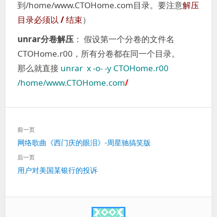
到/home/www.CTOHome.com目录。要注意
解压
目录必须以
/
结束
）
unrar分卷解压
： 假设第一个分卷的文件名
CTOHome.r00，所有分卷都在同一个目录。
那么就直接
unrar
x -o- -y
CTOHome.r00
/home/www.CTOHome.com
/
文
前一页
章
上
网络歌曲《西门庆的眼泪》-周星驰搞笑版
导
一
航
后一页
篇：
下
用户对美国某银行的投诉
一
篇：