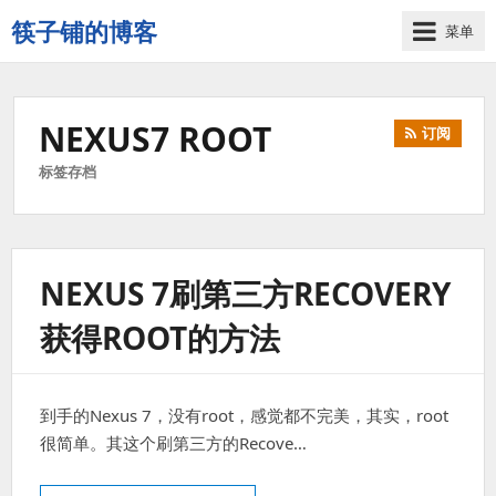
筷子铺的博客
菜单
记
录
生
NEXUS7 ROOT
订阅
活
的
标签存档
点
点
滴
滴
NEXUS 7刷第三方RECOVERY
获得ROOT的方法
到手的Nexus 7，没有root，感觉都不完美，其实，root
很简单。其这个刷第三方的Recove…