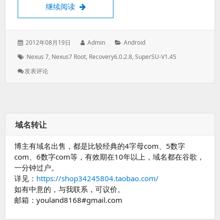
Nexus 7刷第三方Recovery获得root的方法
继续阅读
发
作
分
2012年08月19日
Admin
Android
表
者：
类：
标
Nexus 7
,
Nexus7 Root
,
Recovery6.0.2.8
,
SuperSU-V1.45
于：
签：
: Nexus
发表评论
7
刷
第
三
方
域名转让
Recovery
获
博主有域名出售，都是比较经典的4字母com、5数字
得
Root
com、6数字com等，有效期在10年以上，域名都在谷歌，
的
一分钟过户。
方
详见：
https://shop34245804.taobao.com/
法
如有中意的，与我联系，可议价。
邮箱：youland8168#gmail.com