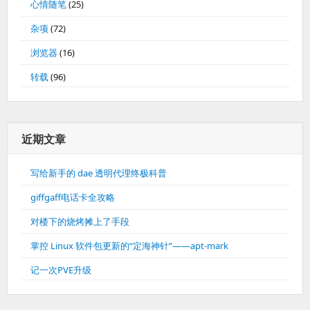
心情随笔
(25)
杂项
(72)
浏览器
(16)
转载
(96)
近期文章
写给新手的 dae 透明代理终极科普
giffgaff电话卡全攻略
对楼下的烧烤摊上了手段
掌控 Linux 软件包更新的“定海神针”——apt-mark
记一次PVE升级