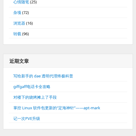
心情随笔
(25)
杂项
(72)
浏览器
(16)
转载
(96)
近期文章
写给新手的 dae 透明代理终极科普
giffgaff电话卡全攻略
对楼下的烧烤摊上了手段
掌控 Linux 软件包更新的“定海神针”——apt-mark
记一次PVE升级