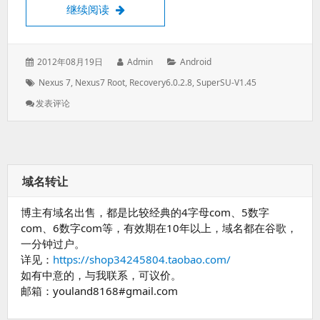
Nexus 7刷第三方Recovery获得root的方法
继续阅读
发
作
分
2012年08月19日
Admin
Android
表
者：
类：
标
Nexus 7
,
Nexus7 Root
,
Recovery6.0.2.8
,
SuperSU-V1.45
于：
签：
: Nexus
发表评论
7
刷
第
三
方
域名转让
Recovery
获
博主有域名出售，都是比较经典的4字母com、5数字
得
Root
com、6数字com等，有效期在10年以上，域名都在谷歌，
的
一分钟过户。
方
详见：
https://shop34245804.taobao.com/
法
如有中意的，与我联系，可议价。
邮箱：youland8168#gmail.com